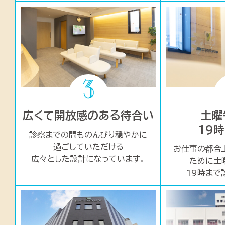
広くて開放感のある待合い
土曜
19
診察までの間ものんびり穏やかに
過ごして
いただける
お仕事の都合
広々とした設計になっています。
ために
土
19時まで