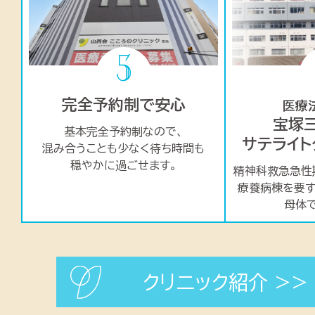
完全予約制で安心
医療
宝塚
基本完全予約制なので、
サテライト
混み合うことも少なく
待ち時間も
穏やかに過ごせます。
精神科救急急性
療養病棟を要
母体
クリニック紹介 >>